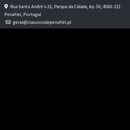
Rua Santo André n.31, Parque da Cidade, Ap. 50, 4560-221
Penafiel, Portugal
geral@classicosdepenafiel.pt