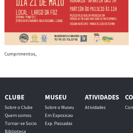
Cumprimentos,
CLUBE
MUSEU
ATIVIDADES
CO
Sobre o Clube
Sobre o Museu
Atividades
Con
Quem somos
Em Exposicao
Tornar-se Socio
Exp. Passadas
Biblioteca