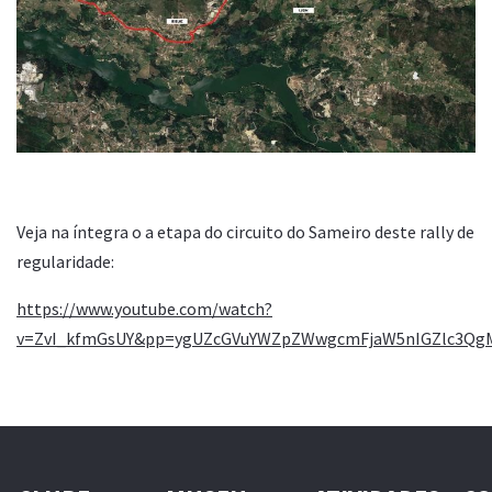
Veja na íntegra o a etapa do circuito do Sameiro deste rally de
regularidade:
https://www.youtube.com/watch?
v=ZvI_kfmGsUY&pp=ygUZcGVuYWZpZWwgcmFjaW5nIGZlc3Q