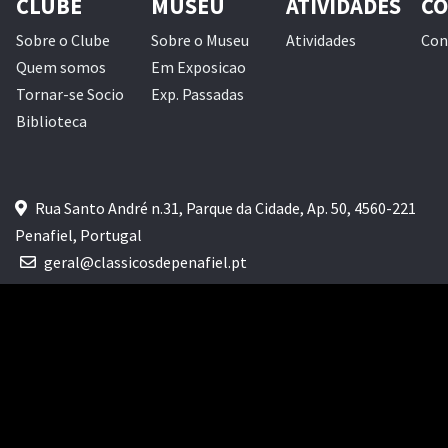
CLUBE
MUSEU
ATIVIDADES
CO
Sobre o Clube
Sobre o Museu
Atividades
Con
Quem somos
Em Exposicao
Tornar-se Socio
Exp. Passadas
Biblioteca
Rua Santo André n.31, Parque da Cidade, Ap. 50, 4560-221
Penafiel, Portugal
geral@classicosdepenafiel.pt