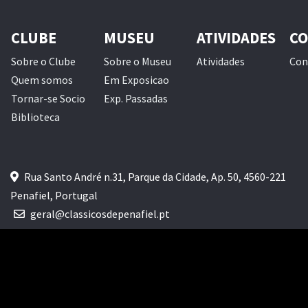
CLUBE
MUSEU
ATIVIDADES
CO
Sobre o Clube
Sobre o Museu
Atividades
Con
Quem somos
Em Exposicao
Tornar-se Socio
Exp. Passadas
Biblioteca
Rua Santo André n.31, Parque da Cidade, Ap. 50, 4560-221
Penafiel, Portugal
geral@classicosdepenafiel.pt